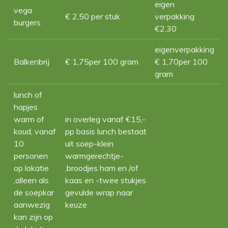
eigen
vega
€ 2,50 per stuk
verpakking
burgers
€2,30
eigenverpakking
Balkenbrij
€ 1,75per 100 gram
€ 1,70per 100
gram
lunch of
hapjes
warm of
in overleg vanaf €15,-
koud, vanaf
pp basis lunch bestaat
10
uit soep-klein
personen
warmgerechtje-
op lokatie
,broodjes ham en /of
,alleen als
kaas en -twee stukjes
de soepkar
gevulde wrap naar
aanwezig
keuze
kan zijn op